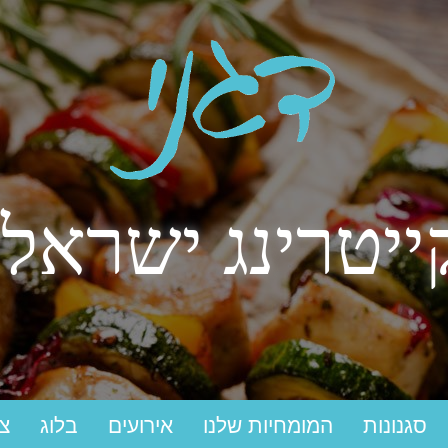
ייטרינג ישראלי
סגנונות
המומחיות שלנו
אירועים
בלוג
צ