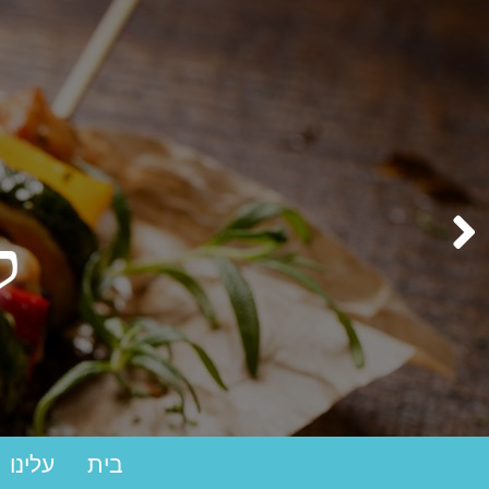
ק
בית
עלינו