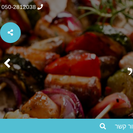
050-2812038
ור קשר