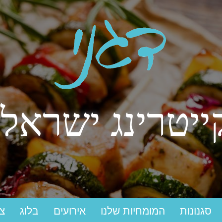
ייטרינג ישראלי
סגנונות
המומחיות שלנו
אירועים
בלוג
צ