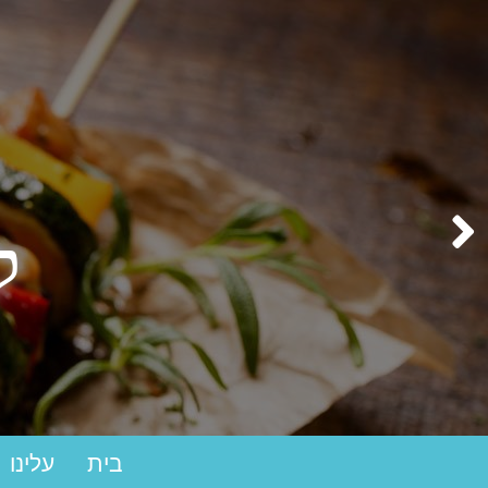
ק
בית
עלינו