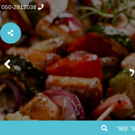
050-2812038
ור קשר